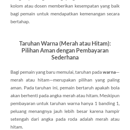
kolom atau dosen memberikan kesempatan yang baik
bagi pemain untuk mendapatkan kemenangan secara
bertahap.
Taruhan Warna (Merah atau Hitam):
Pilihan Aman dengan Pembayaran
Sederhana
Bagi pemain yang baru memulai, taruhan pada
warna
—
merah atau hitam—merupakan pilihan yang paling
aman. Pada taruhan ini, pemain bertaruh apakah bola
akan berhenti pada angka merah atau hitam. Meskipun
pembayaran untuk taruhan warna hanya 1 banding 1,
peluang menangnya jauh lebih besar karena hampir
setengah dari angka pada roda adalah merah atau
hitam.