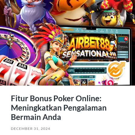
Fitur Bonus Poker Online:
Meningkatkan Pengalaman
Bermain Anda
DECEMBER 31, 2024