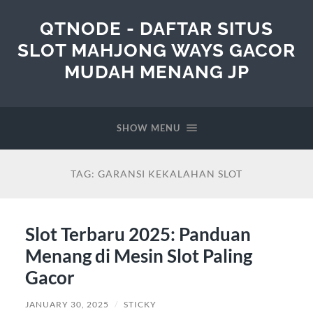
QTNODE - DAFTAR SITUS
SLOT MAHJONG WAYS GACOR
MUDAH MENANG JP
SHOW MENU
TAG:
GARANSI KEKALAHAN SLOT
Slot Terbaru 2025: Panduan
Menang di Mesin Slot Paling
Gacor
JANUARY 30, 2025
/
STICKY