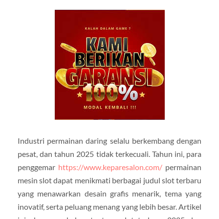
Industri permainan daring selalu berkembang dengan
pesat, dan tahun 2025 tidak terkecuali. Tahun ini, para
penggemar
https://www.keparesalon.com/
permainan
mesin slot dapat menikmati berbagai judul slot terbaru
yang menawarkan desain grafis menarik, tema yang
inovatif, serta peluang menang yang lebih besar. Artikel