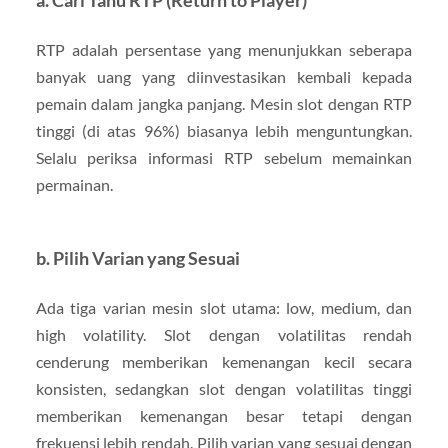
a. Cari Tahu RTP (Return to Player)
RTP adalah persentase yang menunjukkan seberapa
banyak uang yang diinvestasikan kembali kepada
pemain dalam jangka panjang. Mesin slot dengan RTP
tinggi (di atas 96%) biasanya lebih menguntungkan.
Selalu periksa informasi RTP sebelum memainkan
permainan.
b. Pilih Varian yang Sesuai
Ada tiga varian mesin slot utama: low, medium, dan
high volatility. Slot dengan volatilitas rendah
cenderung memberikan kemenangan kecil secara
konsisten, sedangkan slot dengan volatilitas tinggi
memberikan kemenangan besar tetapi dengan
frekuensi lebih rendah. Pilih varian yang sesuai dengan