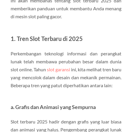
ini akan membahas tentang slot terbaru 2025 dan
memberikan panduan untuk membantu Anda menang
di mesin slot paling gacor.
1. Tren Slot Terbaru di 2025
Perkembangan teknologi informasi dan perangkat
lunak telah membawa perubahan besar dalam dunia
slot online. Tahun
slot garansi
ini, kita melihat tren baru
yang mencolok dalam desain dan mekanik permainan.
Beberapa tren yang patut diperhatikan antara lain:
a. Grafis dan Animasi yang Sempurna
Slot terbaru 2025 hadir dengan grafis yang luar biasa
dan animasi yang halus. Pengembang perangkat lunak