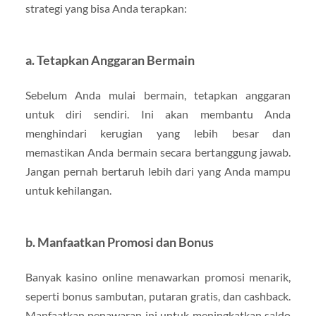
strategi yang bisa Anda terapkan:
a. Tetapkan Anggaran Bermain
Sebelum Anda mulai bermain, tetapkan anggaran
untuk diri sendiri. Ini akan membantu Anda
menghindari kerugian yang lebih besar dan
memastikan Anda bermain secara bertanggung jawab.
Jangan pernah bertaruh lebih dari yang Anda mampu
untuk kehilangan.
b. Manfaatkan Promosi dan Bonus
Banyak kasino online menawarkan promosi menarik,
seperti bonus sambutan, putaran gratis, dan cashback.
Manfaatkan penawaran ini untuk meningkatkan saldo