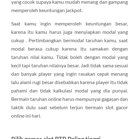
yang cocok supaya kamu mudah menang dan gampang
memperoleh keuntungan jackpot.
Saat kamu ingin memperoleh keuntungan besar,
karena itu kamu harus juga menyiapkan modal yang
cukup . Pertimbangkan bermodal taruhan kamu, saat
modal berasa cukup karena itu samakan dengan
taruhan nilai kamu. Tidak boleh dengan modal yang
kecil tapi taruhan nilainya besar. Jadi tidak sama sesuai
dan banyak player yang ingin rasakan cepat menang
lalu alami rugi besar disebabkan karena player itu tidak
pahami dan tidak kalkulasi modal yang dia punyai.
Bermain taruhan online harus mempunyai gagasan dan
taktik dulu saat sebelum terjun bermain slot gacor
online ini hari.
Pilih games slot RTP Paling tinggi