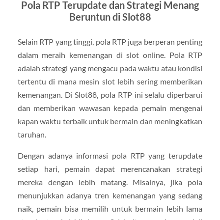
Pola RTP Terupdate dan Strategi Menang
Beruntun di Slot88
Selain RTP yang tinggi, pola RTP juga berperan penting
dalam meraih kemenangan di slot online. Pola RTP
adalah strategi yang mengacu pada waktu atau kondisi
tertentu di mana mesin slot lebih sering memberikan
kemenangan. Di Slot88, pola RTP ini selalu diperbarui
dan memberikan wawasan kepada pemain mengenai
kapan waktu terbaik untuk bermain dan meningkatkan
taruhan.
Dengan adanya informasi pola RTP yang terupdate
setiap hari, pemain dapat merencanakan strategi
mereka dengan lebih matang. Misalnya, jika pola
menunjukkan adanya tren kemenangan yang sedang
naik, pemain bisa memilih untuk bermain lebih lama