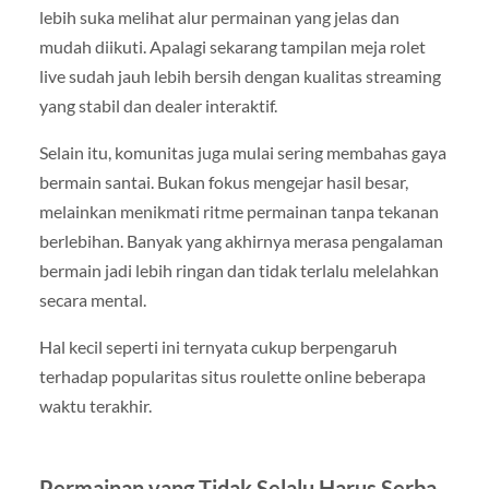
lebih suka melihat alur permainan yang jelas dan
mudah diikuti. Apalagi sekarang tampilan meja rolet
live sudah jauh lebih bersih dengan kualitas streaming
yang stabil dan dealer interaktif.
Selain itu, komunitas juga mulai sering membahas gaya
bermain santai. Bukan fokus mengejar hasil besar,
melainkan menikmati ritme permainan tanpa tekanan
berlebihan. Banyak yang akhirnya merasa pengalaman
bermain jadi lebih ringan dan tidak terlalu melelahkan
secara mental.
Hal kecil seperti ini ternyata cukup berpengaruh
terhadap popularitas situs roulette online beberapa
waktu terakhir.
Permainan yang Tidak Selalu Harus Serba