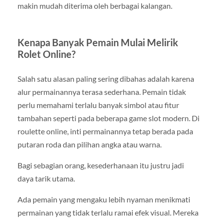
makin mudah diterima oleh berbagai kalangan.
Kenapa Banyak Pemain Mulai Melirik
Rolet Online?
Salah satu alasan paling sering dibahas adalah karena
alur permainannya terasa sederhana. Pemain tidak
perlu memahami terlalu banyak simbol atau fitur
tambahan seperti pada beberapa game slot modern. Di
roulette online, inti permainannya tetap berada pada
putaran roda dan pilihan angka atau warna.
Bagi sebagian orang, kesederhanaan itu justru jadi
daya tarik utama.
Ada pemain yang mengaku lebih nyaman menikmati
permainan yang tidak terlalu ramai efek visual. Mereka