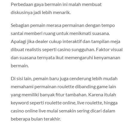
Perbedaan gaya bermain ini malah membuat
diskusinya jadi lebih menarik.
Sebagian pemain merasa permainan dengan tempo
santai memberi ruang untuk menikmati suasana.
Apalagi jika dealer cukup interaktif dan tampilan meja
dibuat realistis seperti casino sungguhan. Faktor visual
dan suasana ternyata ikut memengaruhi kenyamanan
bermain.
Di sisi lain, pemain baru juga cenderung lebih mudah
memahami permainan roulette dibanding game lain
yang memiliki banyak fitur tambahan. Karena itulah
keyword seperti roulette online, live roulette, hingga
casino online live mulai semakin sering dicari dalam
beberapa bulan terakhir.