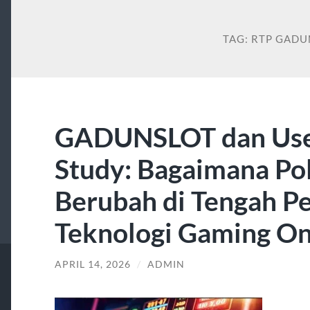
TAG:
RTP GADU
GADUNSLOT dan Use
Study: Bagaimana Po
Berubah di Tengah 
Teknologi Gaming On
APRIL 14, 2026
/
ADMIN