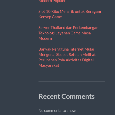
Modern Populer
Slot 10 Ribu Menarik untuk Beragam
Konsep Game
Server Thailand dan Perkembangan
Teknologi Layanan Game Masa
Modern
Banyak Pengguna Internet Mulai
Mengenal Sbobet Setelah Melihat
Perubahan Pola Aktivitas Digital
Masyarakat
Recent Comments
No comments to show.