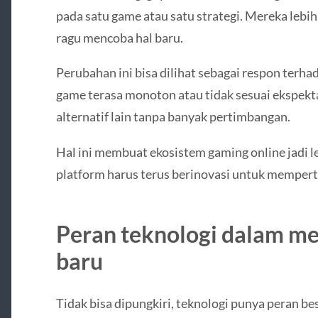
pada satu game atau satu strategi. Mereka lebih 
ragu mencoba hal baru.
Perubahan ini bisa dilihat sebagai respon terha
game terasa monoton atau tidak sesuai ekspekt
alternatif lain tanpa banyak pertimbangan.
Hal ini membuat ekosistem gaming online jadi le
platform harus terus berinovasi untuk mempert
Peran teknologi dalam m
baru
Tidak bisa dipungkiri, teknologi punya peran 