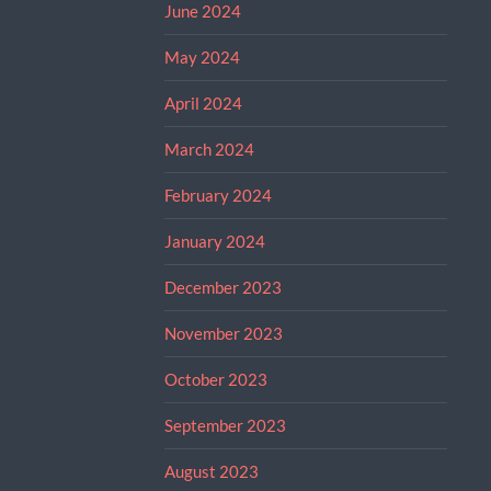
June 2024
May 2024
April 2024
March 2024
February 2024
January 2024
December 2023
November 2023
October 2023
September 2023
August 2023