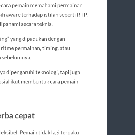
h—cara pemain memahami permainan
ih aware terhadap istilah seperti RTP,
 dipahami secara teknis.
ing” yang dipadukan dengan
ritme permainan, timing, atau
n sebelumnya.
a dipengaruhi teknologi, tapi juga
sosial ikut membentuk cara pemain
erba cepat
leksibel. Pemain tidak lagi terpaku