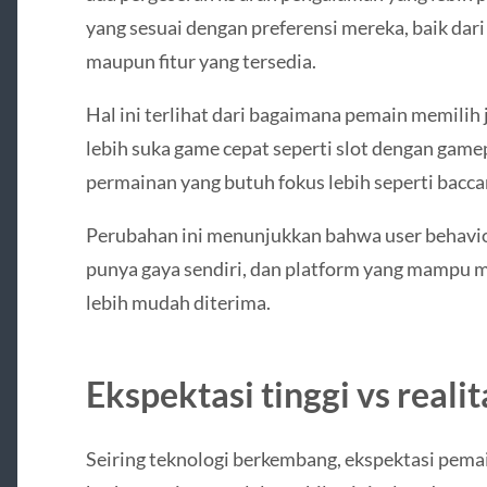
yang sesuai dengan preferensi mereka, baik dari
maupun fitur yang tersedia.
Hal ini terlihat dari bagaimana pemain memilih
lebih suka game cepat seperti slot dengan game
permainan yang butuh fokus lebih seperti baccar
Perubahan ini menunjukkan bahwa user behavio
punya gaya sendiri, dan platform yang mampu m
lebih mudah diterima.
Ekspektasi tinggi vs reali
Seiring teknologi berkembang, ekspektasi pemai