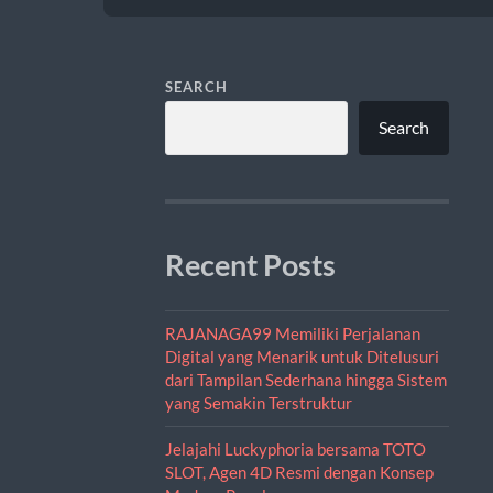
SEARCH
Search
Recent Posts
RAJANAGA99 Memiliki Perjalanan
Digital yang Menarik untuk Ditelusuri
dari Tampilan Sederhana hingga Sistem
yang Semakin Terstruktur
Jelajahi Luckyphoria bersama TOTO
SLOT, Agen 4D Resmi dengan Konsep