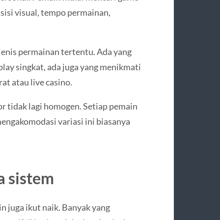
 sisi visual, tempo permainan,
 jenis permainan tertentu. Ada yang
play singkat, ada juga yang menikmati
at atau live casino.
r tidak lagi homogen. Setiap pemain
engakomodasi variasi ini biasanya
ta sistem
n juga ikut naik. Banyak yang