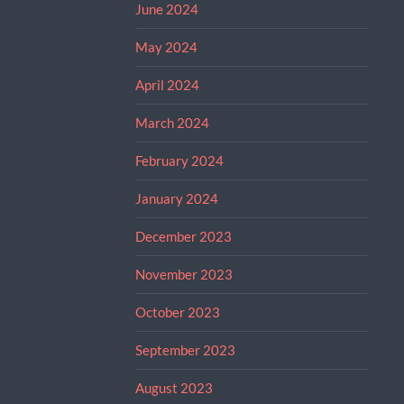
June 2024
May 2024
April 2024
March 2024
February 2024
January 2024
December 2023
November 2023
October 2023
September 2023
August 2023