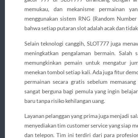
memukau, dan mekanisme permainan yang 
menggunakan sistem RNG (Random Number Ge
bahwa setiap putaran slot adalah acak dan tidak
Selain teknologi canggih, SLOT777 juga mena
meningkatkan pengalaman bermain. Salah sa
memungkinkan pemain untuk mengatur juml
menekan tombol setiap kali. Ada juga fitur de
permainan secara gratis sebelum memasang t
sangat berguna bagi pemula yang ingin belaja
baru tanpa risiko kehilangan uang.
Layanan pelanggan yang prima juga menjadi sal
menyediakan tim customer service yang siap me
dan telepon. Tim ini terdiri dari para profesi