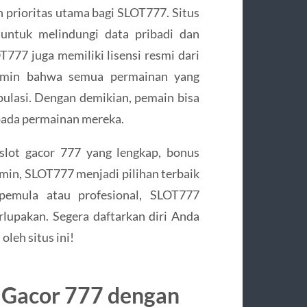
prioritas utama bagi SLOT777. Situs
 untuk melindungi data pribadi dan
OT777 juga memiliki lisensi resmi dari
njamin bahwa semua permainan yang
ipulasi. Dengan demikian, pemain bisa
pada permainan mereka.
slot gacor 777 yang lengkap, bonus
min, SLOT777 menjadi pilihan terbaik
 pemula atau profesional, SLOT777
upakan. Segera daftarkan diri Anda
leh situs ini!
 Gacor 777 dengan