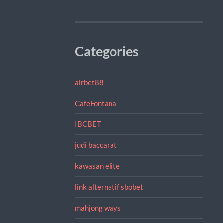
Categories
airbet88
CafeFontana
IBCBET
judi baccarat
kawasan elite
link alternatif sbobet
mahjong ways