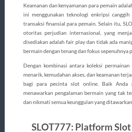
Keamanan dan kenyamanan para pemain adalah 
ini menggunakan teknologi enkripsi canggih
transaksi finansial para pemain. Selain itu, SL
otoritas perjudian internasional, yang me
disediakan adalah fair play dan tidak ada man
bermain dengan tenang dan fokus sepenuhnya 
Dengan kombinasi antara koleksi permainan 
menarik, kemudahan akses, dan keamanan terja
bagi para pecinta slot online. Baik Anda
menawarkan pengalaman bermain yang tak terl
dan nikmati semua keunggulan yang ditawarkan o
SLOT777: Platform Slot