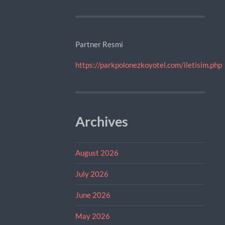
Partner Resmi
https://parkpolonezkoyotel.com/iletisim.php
Archives
August 2026
July 2026
June 2026
May 2026