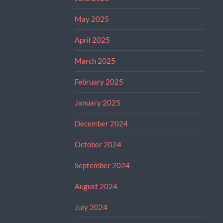
May 2025
April 2025
March 2025
February 2025
January 2025
December 2024
October 2024
September 2024
August 2024
July 2024