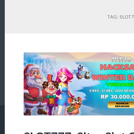
TAG:
SLOT