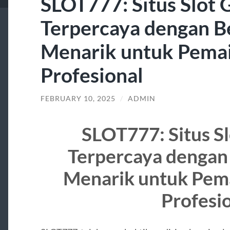
SLOT777: Situs Slot 
Terpercaya dengan B
Menarik untuk Pema
Profesional
FEBRUARY 10, 2025
/
ADMIN
SLOT777: Situs S
Terpercaya dengan
Menarik untuk Pem
Profesi