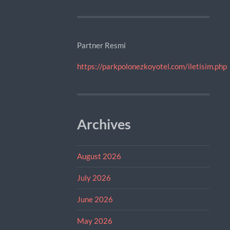
Partner Resmi
https://parkpolonezkoyotel.com/iletisim.php
Archives
August 2026
July 2026
June 2026
May 2026