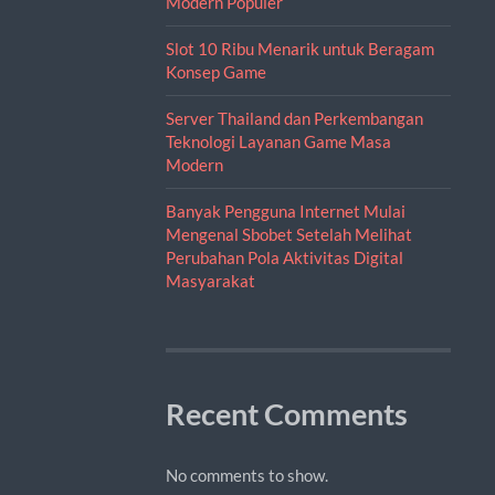
Modern Populer
Slot 10 Ribu Menarik untuk Beragam
Konsep Game
Server Thailand dan Perkembangan
Teknologi Layanan Game Masa
Modern
Banyak Pengguna Internet Mulai
Mengenal Sbobet Setelah Melihat
Perubahan Pola Aktivitas Digital
Masyarakat
Recent Comments
No comments to show.