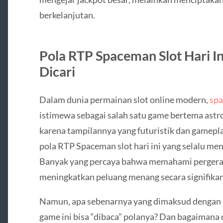
berkelanjutan.
Pola RTP Spaceman Slot Hari In
Dicari
Dalam dunia permainan slot online modern,
sp
istimewa sebagai salah satu game bertema astro
karena tampilannya yang futuristik dan gameplay
pola RTP Spaceman slot hari ini yang selalu me
Banyak yang percaya bahwa memahami pergera
meningkatkan peluang menang secara signifikan
Namun, apa sebenarnya yang dimaksud dengan
game ini bisa “dibaca” polanya? Dan bagaiman