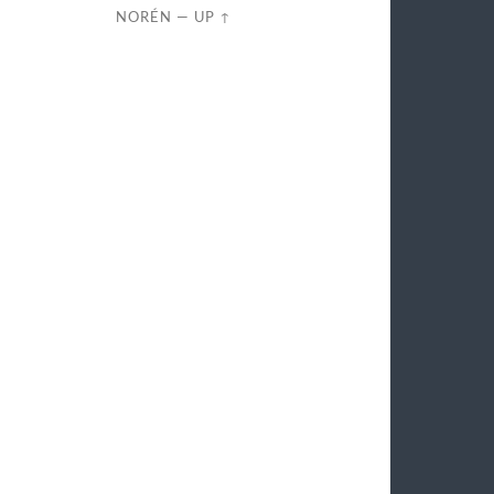
NORÉN
—
UP ↑