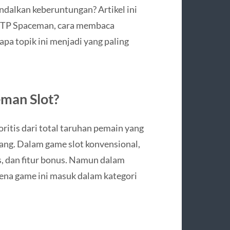
ndalkan keberuntungan? Artikel ini
RTP Spaceman, cara membaca
apa topik ini menjadi yang paling
man Slot?
ritis dari total taruhan pemain yang
ang. Dalam game slot konvensional,
s, dan fitur bonus. Namun dalam
rena game ini masuk dalam kategori