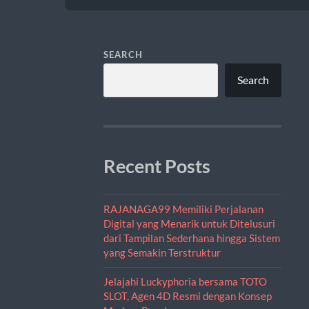
SEARCH
Search
Recent Posts
RAJANAGA99 Memiliki Perjalanan
Digital yang Menarik untuk Ditelusuri
dari Tampilan Sederhana hingga Sistem
yang Semakin Terstruktur
Jelajahi Luckyphoria bersama TOTO
SLOT, Agen 4D Resmi dengan Konsep