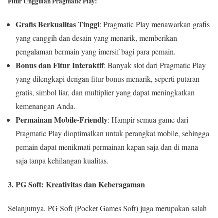
Fitur Unggulan Pragmatic Play:
Grafis Berkualitas Tinggi
: Pragmatic Play menawarkan grafis
yang canggih dan desain yang menarik, memberikan
pengalaman bermain yang imersif bagi para pemain.
Bonus dan Fitur Interaktif
: Banyak slot dari Pragmatic Play
yang dilengkapi dengan fitur bonus menarik, seperti putaran
gratis, simbol liar, dan multiplier yang dapat meningkatkan
kemenangan Anda.
Permainan Mobile-Friendly
: Hampir semua game dari
Pragmatic Play dioptimalkan untuk perangkat mobile, sehingga
pemain dapat menikmati permainan kapan saja dan di mana
saja tanpa kehilangan kualitas.
3. PG Soft: Kreativitas dan Keberagaman
Selanjutnya, PG Soft (Pocket Games Soft) juga merupakan salah