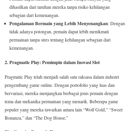
dihasilkan dari taruhan mereka tanpa risiko kehilangan
sebagian dari kemenangan.
Pengalaman Bermain yang Lebih Menyenangkan
: Dengan
tidak adanya potongan, pemain dapat lebih menikmati
permainan tanpa stres tentang kehilangan sebagian dari
kemenangan.
2. Pragmatic Play: Pemimpin dalam Inovasi Slot
Pragmatic Play telah menjadi salah satu raksasa dalam industri
pengembang game online. Dengan portofolio yang luas dan
bervariasi, mereka menjangkau berbagai jenis pemain dengan
tema dan mekanika permainan yang menarik. Beberapa game
populer yang mereka tawarkan antara lain “Wolf Gold,” “Sweet
Bonanza,” dan “The Dog House.”