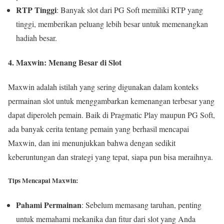
RTP Tinggi
: Banyak slot dari PG Soft memiliki RTP yang
tinggi, memberikan peluang lebih besar untuk memenangkan
hadiah besar.
4. Maxwin: Menang Besar di Slot
Maxwin adalah istilah yang sering digunakan dalam konteks
permainan slot untuk menggambarkan kemenangan terbesar yang
dapat diperoleh pemain. Baik di Pragmatic Play maupun PG Soft,
ada banyak cerita tentang pemain yang berhasil mencapai
Maxwin, dan ini menunjukkan bahwa dengan sedikit
keberuntungan dan strategi yang tepat, siapa pun bisa meraihnya.
Tips Mencapai Maxwin:
Pahami Permainan
: Sebelum memasang taruhan, penting
untuk memahami mekanika dan fitur dari slot yang Anda