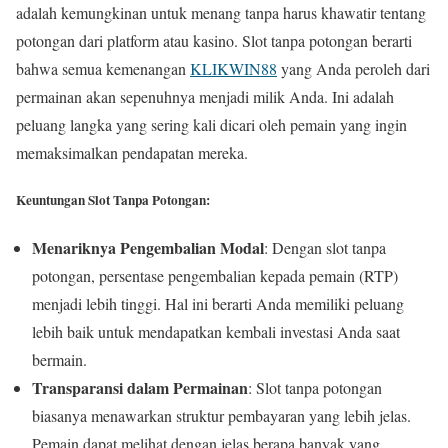
adalah kemungkinan untuk menang tanpa harus khawatir tentang
potongan dari platform atau kasino. Slot tanpa potongan berarti
bahwa semua kemenangan
KLIKWIN88
yang Anda peroleh dari
permainan akan sepenuhnya menjadi milik Anda. Ini adalah
peluang langka yang sering kali dicari oleh pemain yang ingin
memaksimalkan pendapatan mereka.
Keuntungan Slot Tanpa Potongan:
Menariknya Pengembalian Modal
: Dengan slot tanpa
potongan, persentase pengembalian kepada pemain (RTP)
menjadi lebih tinggi. Hal ini berarti Anda memiliki peluang
lebih baik untuk mendapatkan kembali investasi Anda saat
bermain.
Transparansi dalam Permainan
: Slot tanpa potongan
biasanya menawarkan struktur pembayaran yang lebih jelas.
Pemain dapat melihat dengan jelas berapa banyak yang