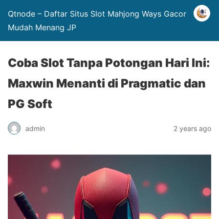
Qtnode – Daftar Situs Slot Mahjong Ways Gacor
Mudah Menang JP
Coba Slot Tanpa Potongan Hari Ini:
Maxwin Menanti di Pragmatic dan
PG Soft
admin
2 years ago