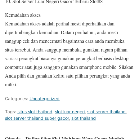
10. Slot Server Luar Negeri Gacor Terbaru Slot88
Kemudahan akses
Kemudahan akses adalah perihal mesti diperhatikan dan
dipertimbangkan kemudian. Dalam perihal ini, anda mesti
sanggup cek dan mencermati bagaimana cara anda membuka
situs tersebut. Anda sanggup membuka gunakan ragam pilihan
variasi perangkat biasanya gunakan perangkat berbasis desktop
computer atau juga sanggup gunakan smartphone mobile. Silakan
Anda pilih dan gunakan keliru satu pilihan perangkat yang anda
miliki.
Categories:
Uncategorized
Tags:
situs slot thailand
,
slot luar negeri
,
slot server thailand
,
slot server thailand super gacor
,
slot thailand
Qtnode – Daftar Situs Slot Mahjong Ways Gacor Mudah