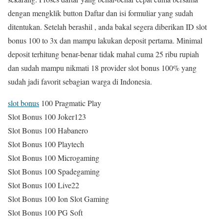
dengan mengklik button Daftar dan isi formuliar yang sudah
ditentukan. Setelah berashil , anda bakal segera diberikan ID slot
bonus 100 to 3x dan mampu lakukan deposit pertama. Minimal
deposit terhitung benar-benar tidak mahal cuma 25 ribu rupiah
dan sudah mampu nikmati 18 provider slot bonus 100% yang
sudah jadi favorit sebagian warga di Indonesia.
slot bonus
100 Pragmatic Play
Slot Bonus 100 Joker123
Slot Bonus 100 Habanero
Slot Bonus 100 Playtech
Slot Bonus 100 Microgaming
Slot Bonus 100 Spadegaming
Slot Bonus 100 Live22
Slot Bonus 100 Ion Slot Gaming
Slot Bonus 100 PG Soft