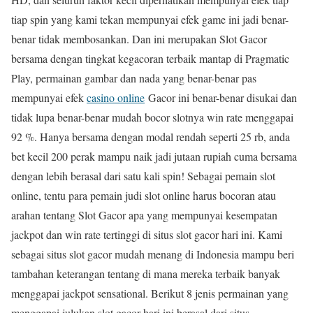
tiap spin yang kami tekan mempunyai efek game ini jadi benar-
benar tidak membosankan. Dan ini merupakan Slot Gacor
bersama dengan tingkat kegacoran terbaik mantap di Pragmatic
Play, permainan gambar dan nada yang benar-benar pas
mempunyai efek
casino online
Gacor ini benar-benar disukai dan
tidak lupa benar-benar mudah bocor slotnya win rate menggapai
92 %. Hanya bersama dengan modal rendah seperti 25 rb, anda
bet kecil 200 perak mampu naik jadi jutaan rupiah cuma bersama
dengan lebih berasal dari satu kali spin! Sebagai pemain slot
online, tentu para pemain judi slot online harus bocoran atau
arahan tentang Slot Gacor apa yang mempunyai kesempatan
jackpot dan win rate tertinggi di situs slot gacor hari ini. Kami
sebagai situs slot gacor mudah menang di Indonesia mampu beri
tambahan keterangan tentang di mana mereka terbaik banyak
menggapai jackpot sensational. Berikut 8 jenis permainan yang
menggapai julukan slot gacor hari ini berasal dari situs