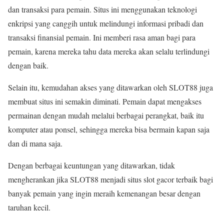
dan transaksi para pemain. Situs ini menggunakan teknologi
enkripsi yang canggih untuk melindungi informasi pribadi dan
transaksi finansial pemain. Ini memberi rasa aman bagi para
pemain, karena mereka tahu data mereka akan selalu terlindungi
dengan baik.
Selain itu, kemudahan akses yang ditawarkan oleh SLOT88 juga
membuat situs ini semakin diminati. Pemain dapat mengakses
permainan dengan mudah melalui berbagai perangkat, baik itu
komputer atau ponsel, sehingga mereka bisa bermain kapan saja
dan di mana saja.
Dengan berbagai keuntungan yang ditawarkan, tidak
mengherankan jika SLOT88 menjadi situs slot gacor terbaik bagi
banyak pemain yang ingin meraih kemenangan besar dengan
taruhan kecil.